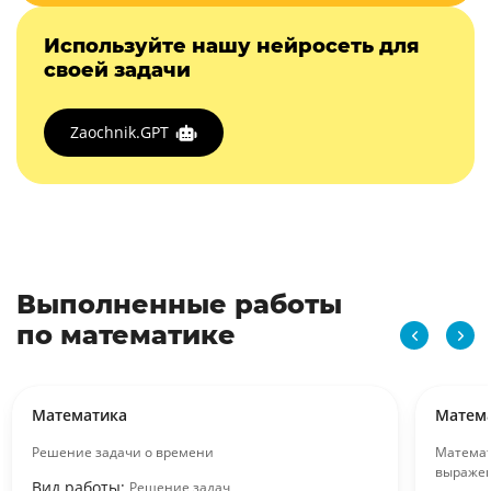
Используйте нашу нейросеть для
своей задачи
Zaochnik.GPT
Выполненные работы
по математике
Математика
Матем
Решение задачи о времени
Математ
выраже
Вид работы:
Решение задач