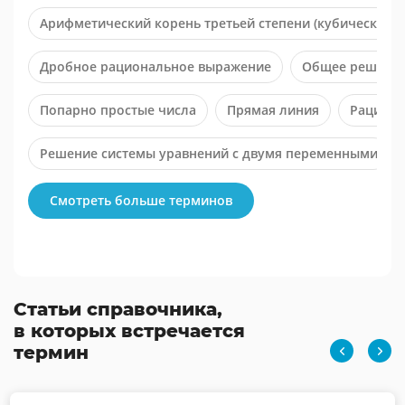
Арифметический корень третьей степени (кубический к
Дробное рациональное выражение
Общее решение
Попарно простые числа
Прямая линия
Рациона
Решение системы уравнений с двумя переменными
Характеристическое уравнение ЛНДУ n-ой степени с 
Смотреть больше терминов
Статьи справочника,
в которых встречается
термин