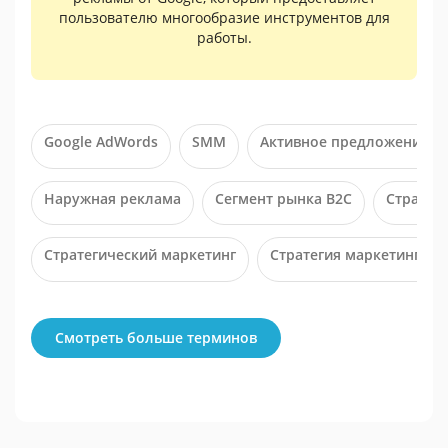
пользователю многообразие инструментов для
работы.
Google AdWords
SMM
Активное предложение в 
Наружная реклама
Сегмент рынка B2C
Стратег
Стратегический маркетинг
Стратегия маркетинга ус
Смотреть больше терминов