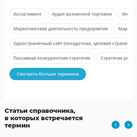
Ассортимент
Аудит розничной торговли
Инфор
Маркетинговая деятельность предприятия
Маркети
Одностраничный сайт (посадочная, целевая страница, L
Пассивная конкурентная стратегия
Стратегия рост
Управление развитием территории
Смотреть больше терминов
Статьи справочника,
в которых встречается
термин