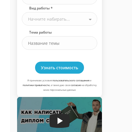
Вид работы *
Начните набирать...
Тема работы
Узнать стоимость
Я принимаю условия
пользовательского соглашения
и
политики приватности
, а также даю свое
согласие
на обработку
моих персональных данных