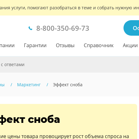
ания услуги, помогают разобраться в теме и собрать нужную 
8-800-350-69-73
О
пании
Гарантии
Отзывы
Справочник
Акции
 с ответами
ны
Маркетинг
Эффект сноба
фект сноба
ние цены товара провоцирует рост объема спроса на