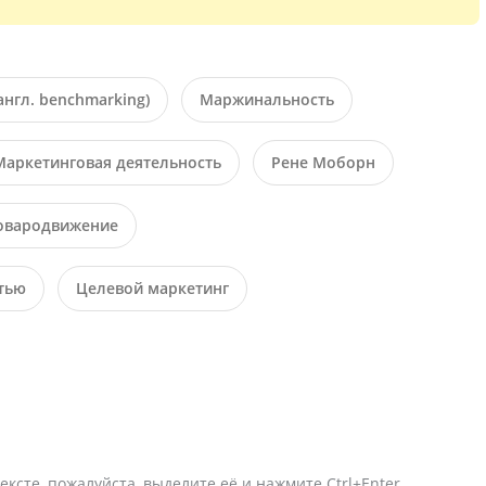
англ. benchmarking)
Маржинальность
Маркетинговая деятельность
Рене Моборн
овародвижение
тью
Целевой маркетинг
ексте, пожалуйста, выделите её и нажмите Ctrl+Enter