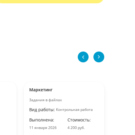
Маркетинг
Маркети
Задания в файлах
Основные
спроса и 
Вид работы:
Контрольная работа
туристско
конкретн
Выполнена:
Стоимость:
Вид раб
11 января 2026
4 200 руб.