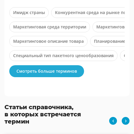
Имидж страны
Конкурентная среда на рынке потр
Маркетинговая среда территории
Маркетинговая с
Маркетинговое описание товара
Планирование мар
Специальный тип пакетного ценообразования
Стра
Холл-тест (от англ. hall test)
Смотреть больше терминов
Статьи справочника,
в которых встречается
термин