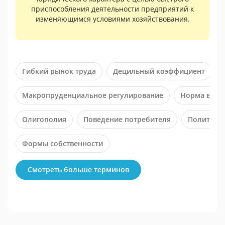
приспособления деятельности предприятий к
изменяющимся условиями хозяйствования.
Гибкий рынок труда
Децильный коэффициент
Макропруденциальное регулирование
Норма врем
Олигополия
Поведение потребителя
Политиче
Формы собственности
Смотреть больше терминов