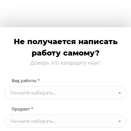
Не получается написать
работу самому?
Доверь это кандидату наук!
Вид работы *
Начните набирать...
Предмет *
Начните набирать...