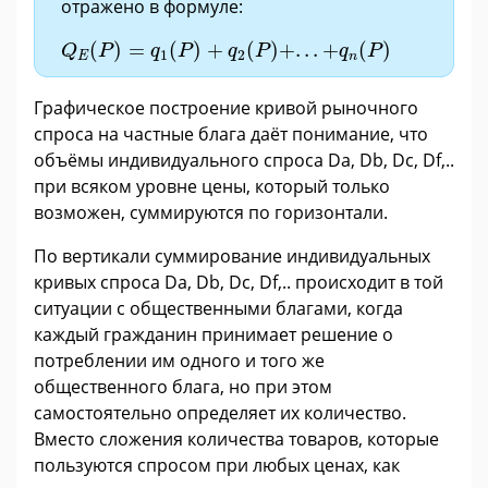
отражено в формуле:
Q
E
(
P
)
=
q
1
(
P
)
+
q
2
(
P
)
+
.
.
.
+
q
n
(
P
)
(
)
=
(
)
+
(
)
+
.
.
.
+
(
)
Q
P
q
P
q
P
q
P
1
2
E
n
Графическое построение кривой рыночного
спроса на частные блага даёт понимание, что
объёмы индивидуального спроса Da, Db, Dc, Df,..
при всяком уровне цены, который только
возможен, суммируются по горизонтали.
По вертикали суммирование индивидуальных
кривых спроса Da, Db, Dc, Df,.. происходит в той
ситуации с общественными благами, когда
каждый гражданин принимает решение о
потреблении им одного и того же
общественного блага, но при этом
самостоятельно определяет их количество.
Вместо сложения количества товаров, которые
пользуются спросом при любых ценах, как