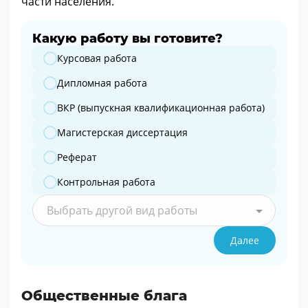
части населения.
Какую работу вы готовите?
Какую работу вы готовите?
Курсовая работа
Дипломная работа
ВКР (выпускная квалификационная работа)
Магистерская диссертация
Реферат
Контрольная работа
Выбрать другой вид работы
Далее
Общественные блага