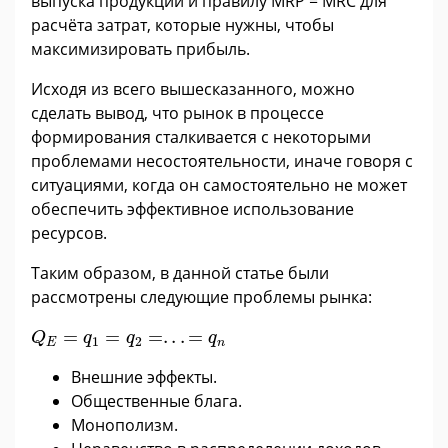
выпуска продукции и правилу MRP = MRC для
расчёта затрат, которые нужны, чтобы
максимизировать прибыль.
Исходя из всего вышесказанного, можно
сделать вывод, что рынок в процессе
формирования сталкивается с некоторыми
проблемами несостоятельности, иначе говоря с
ситуациями, когда он самостоятельно не может
обеспечить эффективное использование
ресурсов.
Таким образом, в данной статье были
рассмотрены следующие проблемы рынка:
Q
E
=
q
1
=
q
2
=
.
.
.
=
q
n
=
=
=
.
.
.
=
Q
q
q
q
1
2
E
n
Внешние эффекты.
Общественные блага.
Монополизм.