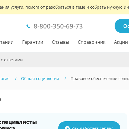
ания услуги, помогают разобраться в теме и собрать нужную 
8-800-350-69-73
О
пании
Гарантии
Отзывы
Справочник
Акции
 с ответами
логия
Общая социология
Правовое обеспечение соци
3
 специалисты
рвиса
Как работает сервис