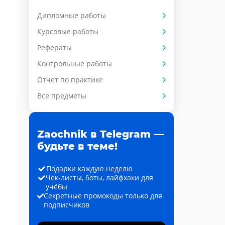
Дипломные работы
Курсовые работы
Рефераты
Контрольные работы
Отчет по практике
Все предметы
Zaochnik в Telegram —
будьте в теме!
Подарки каждую неделю
Чек-листы, боты, лайфхаки для
учёбы
Секретные промокоды только для
подписчиков