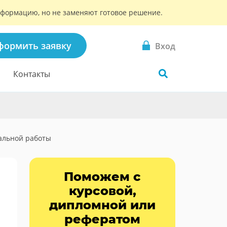
информацию, но не заменяют готовое решение.
формить заявку
Вход
Контакты
альной работы
Поможем с
курсовой,
дипломной или
рефератом