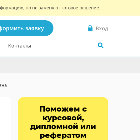
информацию, но не заменяют готовое решение.
формить заявку
Вход
Контакты
ена
Поможем с
курсовой,
дипломной или
рефератом