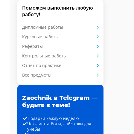
Поможем выполнить любую
работу!
Дипломные работы
Курсовые работы
Рефераты
Контрольные работы
Отчет по практике
Все предметы
Zaochnik в Telegram —
будьте в теме!
Подарки каждую неделю
Чек-листы, боты, лайфхаки для
учёбы