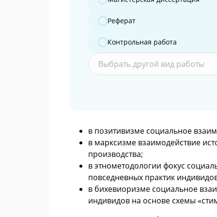
Реферат
Контрольная работа
Выбрать другой вид работы
в позитивизме социальное взаим
в марксизме взаимодействие ис
производства;
в этнометодологии фокус социал
повседневных практик индивидов
в бихевиоризме социальное взаи
индивидов на основе схемы «сти