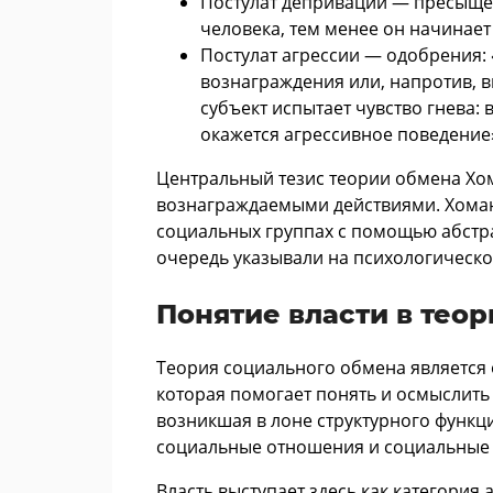
Постулат депривации — пресыщен
человека, тем менее он начинае
Постулат агрессии — одобрения: 
вознаграждения или, напротив, 
субъект испытает чувство гнева: 
окажется агрессивное поведение
Центральный тезис теории обмена Хом
вознаграждаемыми действиями. Хоман
социальных группах с помощью абстра
очередь указывали на психологическ
Понятие власти в тео
Теория социального обмена является 
которая помогает понять и осмыслить 
возникшая в лоне структурного функц
социальные отношения и социальные 
Власть выступает здесь как категори