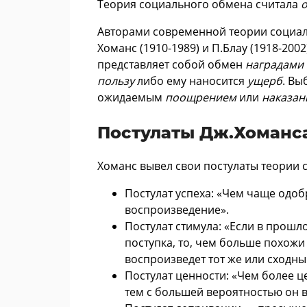
Теория социального обмена считала
о
Авторами современной теории социал
Хоманс (1910-1989) и П.Блау (1918-20
представляет собой обмен
наградами
пользу
либо ему наносится
ущерб
. Вы
ожидаемым
поощрением
или
наказан
Постулаты Дж.Хоманс
Хоманс вывел свои постулаты теории 
Постулат успеха: «Чем чаще одоб
воспроизведение».
Постулат стимула: «Если в прошл
поступка, то, чем больше похожи 
воспроизведет тот же или сходны
Постулат ценности: «Чем более ц
тем с большей вероятностью он в