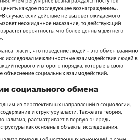
ия: «Чем регулярнее вознаграждался поступок
т ценить каждое последующее вознаграждение».
«В случае, если действие не вызовет ожидаемого
вызовет неожиданное наказание, то действующий
возрастет вероятность, что более ценным для него
».
анса гласит, что поведение людей – это обмен взаимно
с исследовал межличностные взаимодействия людей в
кций первого и второго порядка, которые в свою
ое объяснение социальных взаимодействий.
рии социального обмена
одним из перспективных направлений в социологии,
содержание и структуру власти. Также эта теория,
ионализма, рассматривает в первую очередь
структуры как основные объекты исследования.
я анализа природы общественных изменений, а сами