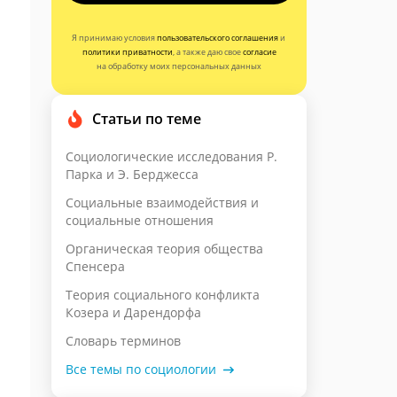
Я принимаю условия
пользовательского соглашения
и
политики приватности
, а также даю свое
согласие
на обработку моих персональных данных
Статьи по теме
Социологические исследования Р.
Парка и Э. Берджесса
Социальные взаимодействия и
социальные отношения
Органическая теория общества
Спенсера
Теория социального конфликта
Козера и Дарендорфа
Словарь терминов
Все темы по социологии