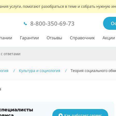
ания услуги, помогают разобраться в теме и собрать нужную 
8-800-350-69-73
О
пании
Гарантии
Отзывы
Справочник
Акции
 с ответами
логия
Культура и социология
Теория социального обм
9
 специалисты
рвиса
Как работает сервис