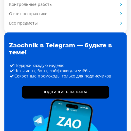
Контрольные работы
Отчет по практике
Все предметы
Zaochnik в Telegram — будьте в
теме!
Подарки каждую неделю
Чек-листы, боты, лайфхаки для учёбы
Секретные промокоды только для подписчиков
ПОДПИШИСЬ НА КАНАЛ