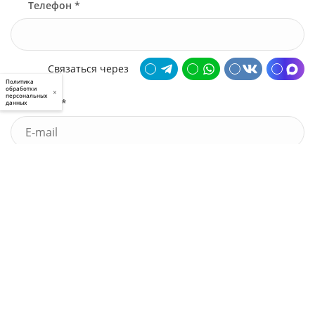
Телефон *
Связаться через
Политика
обработки
×
персональных
Почта *
данных
У меня есть промокод
Узнать стоимость
Я принимаю условия
пользовательского соглашения
и
политики приватности
, а также даю
свое
согласие
на обработку моих персональных данных