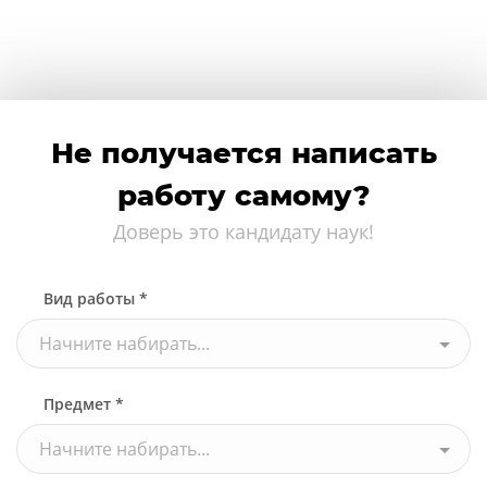
Не получается написать
работу самому?
Доверь это кандидату наук!
Вид работы *
Начните набирать...
Предмет *
Начните набирать...