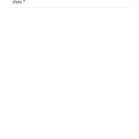
Имя *
Телефон *
Связаться через
Почта *
У меня есть промокод
Узнать стоимость