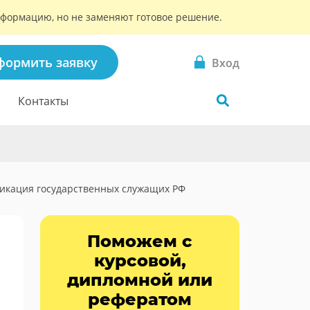
информацию, но не заменяют готовое решение.
формить заявку
Вход
Контакты
икация государственных служащих РФ
Поможем с
курсовой,
дипломной или
рефератом