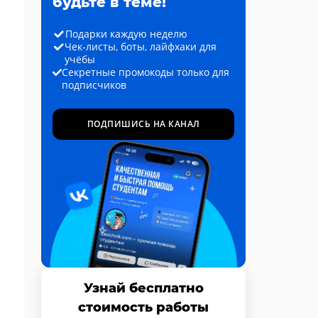
будьте в теме!
Подарки каждую неделю
Чек-листы, боты, лайфхаки для
учёбы
Секретные промокоды только для
подписчиков
ПОДПИШИСЬ НА КАНАЛ
Узнай бесплатно
стоимость работы