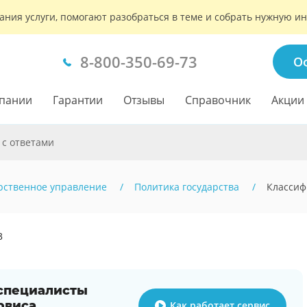
ания услуги, помогают разобраться в теме и собрать нужную 
8-800-350-69-73
О
пании
Гарантии
Отзывы
Справочник
Акции
 с ответами
рственное управление
Политика государства
Классиф
3
 специалисты
рвиса
Как работает сервис