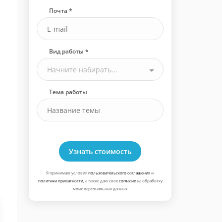
Почта *
Вид работы *
Начните набирать...
Тема работы
Узнать стоимость
Я принимаю условия
пользовательского соглашения
и
политики приватности
, а также даю свое
согласие
на обработку
моих персональных данных