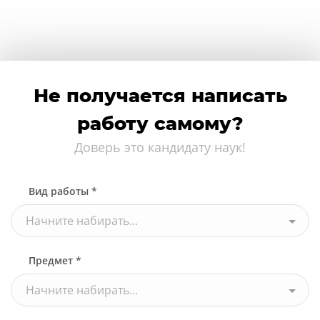
Не получается написать
работу самому?
Доверь это кандидату наук!
Вид работы *
Начните набирать...
Предмет *
Начните набирать...