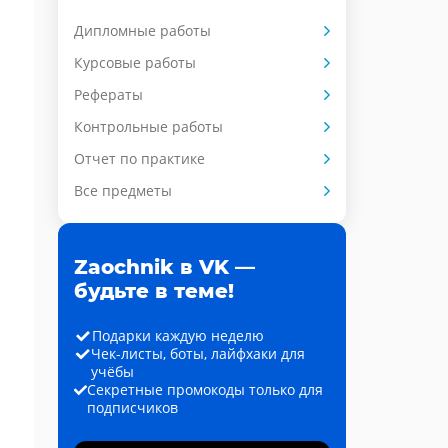
Дипломные работы
Курсовые работы
Рефераты
Контрольные работы
Отчет по практике
Все предметы
Zaochnik в VK —
будьте в теме!
Подарки каждую неделю
Чек-листы, боты, лайфхаки для
учёбы
Секретные промокоды только для
подписчиков