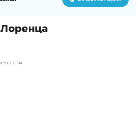
 Лоренца
менности