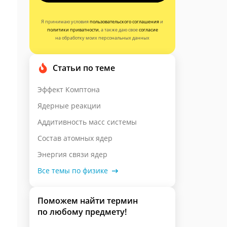
Я принимаю условия
пользовательского соглашения
и
политики приватности
, а также даю свое
согласие
на обработку моих персональных данных
Статьи по теме
Эффект Комптона
Ядерные реакции
Аддитивность масс системы
Состав атомных ядер
Энергия связи ядер
Все темы по физике
Поможем найти термин
по любому предмету!