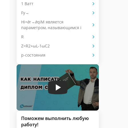
1 Ватт
Fy→
Hi=∂r→∂qiM является
параметром, называющимся i
R
Z=R2+ωL-1ωC2
p-состояния
Поможем выполнить любую
работу!