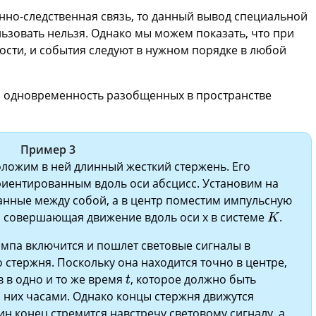
но-следственная связь, то данный вывод специальной
льзовать нельзя. Однако мы можем показать, что при
сти, и события следуют в нужном порядке в любой
 одновременность разобщенных в пространстве
Пример 3
ложим в ней длинный жесткий стержень. Его
иентированным вдоль оси абсцисс. Установим на
анные между собой, а в центр поместим импульсную
K
, совершающая движение вдоль оси x в системе
.
K
мпа включится и пошлет световые сигналы в
стержня. Поскольку она находится точно в центре,
t
 в одно и то же время
, которое должно быть
t
них часами. Однако концы стержня движутся
дин конец стремится навстречу световому сигналу, а