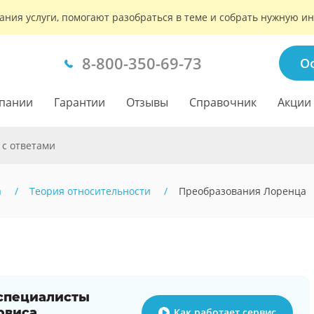
ания услуги, помогают разобраться в теме и собрать нужную 
8-800-350-69-73
О
пании
Гарантии
Отзывы
Справочник
Акции
 с ответами
а
Теория относительности
Преобразования Лоренца
 специалисты
рвиса
Как работает сервис