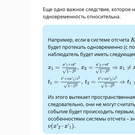
Еще одно важное следствие, которое н
одновременность относительна.
K
Например, если в системе отсчета
будет протекать одновременно (с по
наблюдатель будет иметь следующее
x
1
=
x
'
1
+
υ
t
'
1
-
β
2
,
x
2
=
x
'
2
+
υ
t
'
1
-
β
2
⇒
'
+
'
'
+
'
x
υ
t
x
υ
t
1
2
=
,
=
⇒
≠
x
x
x
1
2
1
√
√
2
2
1
−
1
−
β
β
2
2
'
+
'
/
'
+
'
/
t
υ
x
c
t
υ
x
c
1
2
=
,
=
⇒
t
t
t
1
2
1
√
√
2
2
1
−
1
−
β
β
Из этого вытекает пространственна
следовательно, они не могут считат
событие будет происходить первым, 
особенностями системы отсчета – з
υ
(
x
'
2
–
x
'
1
)
(
'
–
'
)
.
υ
x
x
2
1