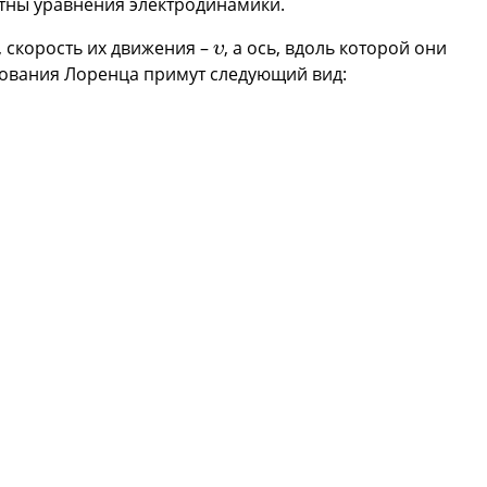
тны уравнения электродинамики.
υ
, скорость их движения –
, а ось, вдоль которой они
υ
зования Лоренца примут следующий вид:
/
c
2
1
-
β
2
.
2
1
-
β
2
.