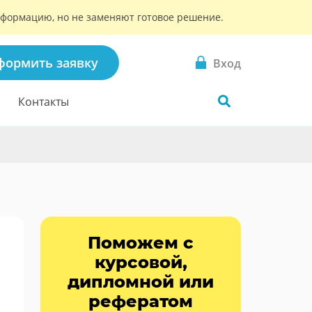
информацию, но не заменяют готовое решение.
формить заявку
Вход
Контакты
Поможем с
курсовой,
дипломной или
рефератом