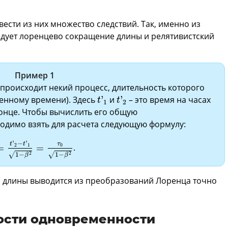
ести из них множество следствий. Так, именно из
дует лоренцево сокращение длины и релятивистский
Пример 1
происходит некий процесс, длительность которого
t
'
1
t
'
2
енному времени). Здесь
'
и
'
– это время на часах
t
t
1
2
конце. Чтобы вычислить его общую
ходимо взять для расчета следующую формулу:
1
-
β
2
=
t
'
2
-
t
'
1
1
-
β
2
=
τ
0
1
-
β
2
'
−
'
τ
t
t
0
2
1
=
=
.
√
√
2
2
1
−
1
−
β
β
 длины выводится из преобразований Лоренца точно
ости одновременности