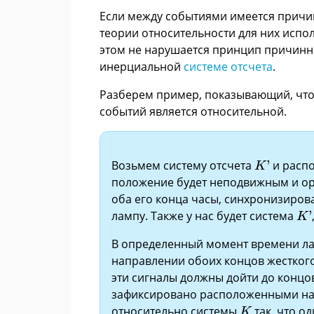
Если между событиями имеется причин
теории относительности для них испо
этом не нарушается принцип причинно
инерциальной
системе отсчета
.
Разберем пример, показывающий, что
событий является относительной.
K
'
Возьмем систему отсчета
'
и распо
K
положение будет неподвижным и ор
оба его конца часы, синхронизиров
K
'
лампу. Также у нас будет система
'
K
В определенный момент времени ла
направлении обоих концов жесткого 
эти сигналы должны дойти до концов
зафиксировано расположенными на 
K
относительно системы
так, что о
K