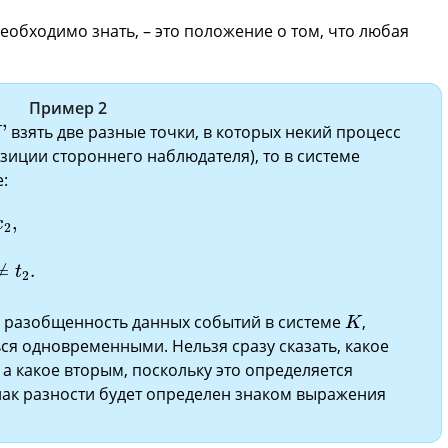
еобходимо знать, – это положение о том, что любая
Пример 2
'
'
взять две разные точки, в которых некий процесс
K
зиции стороннего наблюдателя), то в системе
:
x
1
≠
x
2
,
t
1
=
t
'
+
υ
x
'
1
/
c
2
1
-
β
2
,
t
2
=
t
'
+
υ
x
'
2
/
c
2
1
-
β
2
⇒
t
1
≠
t
2
.
,
x
2
≠
.
t
2
K
я разобщенность данных событий в системе
,
K
ься одновременными. Нельзя сразу сказать, какое
а какое вторым, поскольку это определяется
нак разности будет определен знаком выражения