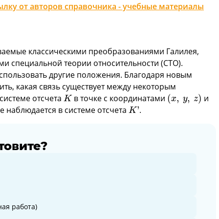
лку от авторов справочника - учебные материалы
ваемые классическими преобразованиями Галилея,
ми специальной теории относительности (СТО).
спользовать другие положения. Благодаря новым
ть, какая связь существует между некоторым
(
x
,
y
,
z
)
K
 системе отсчета
в точке с координатами
(
,
,
)
и
K
x
y
z
K
'
е наблюдается в системе отсчета
'
.
K
товите?
ая работа)