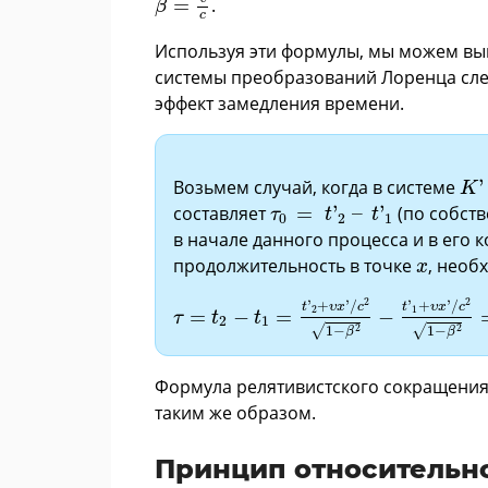
=
.
β
c
Используя эти формулы, мы можем выв
системы преобразований Лоренца сле
эффект замедления времени.
K
'
Возьмем случай, когда в системе
'
K
τ
0
=
t
'
2
–
t
'
1
составляет
=
'
–
'
(по собств
τ
t
t
0
2
1
в начале данного процесса и в его 
x
продолжительность в точке
, необ
x
τ
=
t
2
-
t
1
=
t
'
2
+
υ
x
'
/
c
2
1
-
β
2
-
t
'
1
+
υ
x
'
/
c
2
2
2
'
+
'
/
'
+
'
/
t
υ
x
c
t
υ
x
c
2
1
=
−
=
−
τ
t
t
2
1
√
√
2
2
1
−
1
−
β
β
Формула релятивистского сокращения
таким же образом.
Принцип относительн