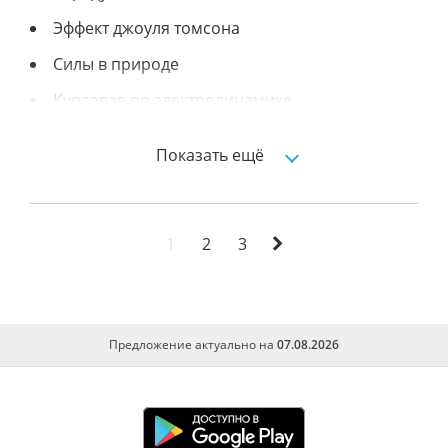
Эффект джоуля томсона
Силы в природе
Курсовая по электродинамике
Автомобиль и здоровье человека
Показать ещё
Почему тает лед
Механические колебания и волны
Нормы ударения в сря и их колебания
1
2
3
Исследование электромагнитного поля в
диэлектрическом волноводе для оптического
кабеля.
Предложение актуально на
07.08.2026
Использование интерактивных технологий
на уроках физики
Влияние органических пав на