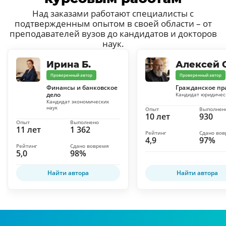
Над заказами работают специалисты с
подтвержденным опытом в своей области – от
преподавателей вузов до кандидатов и докторов
наук.
Ирина Б.
Алексей С
Проверенный автор
Проверенный автор
Финансы и банковское
Гражданское пр
дело
Кандидат юридичес
Кандидат экономических
наук
Опыт
Выполнен
10 лет
930
Опыт
Выполнено
11 лет
1 362
Рейтинг
Сдано во
4,9
97%
Рейтинг
Сдано вовремя
5,0
98%
Найти автора
Найти автора