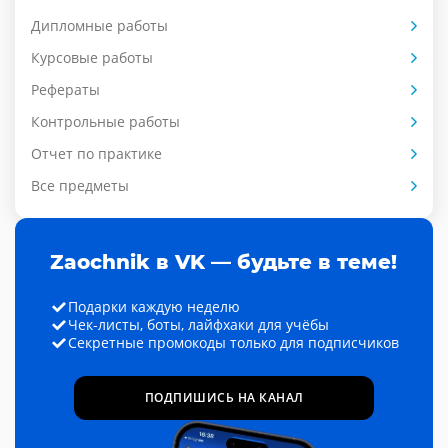
Дипломные работы
Курсовые работы
Рефераты
Контрольные работы
Отчет по практике
Все предметы
Zaochnik в VK — будьте в теме!
Подарки каждую неделю
Чек-листы, боты, лайфхаки для учёбы
Секретные промокоды только для подписчиков
ПОДПИШИСЬ НА КАНАЛ