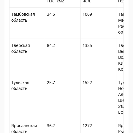
тыс. км2
чел.
города
Тамбовская
34,5
1069
Тамбов
область
Мичури
Расска
оршан
Тверская
84,2
1325
Тверь, 
область
Вышни
Волочо
Кимры,
Конако
Тульская
25,7
1522
Тула,
область
Новомо
Алекси
Щекино
Узлова
Ефрем
Ярославская
36,2
1272
Яросла
область
Рыбинс