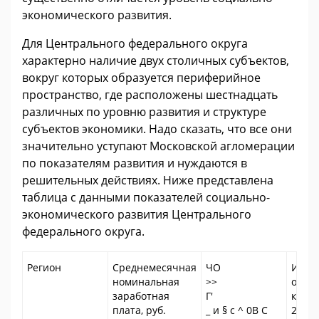
экономического развития.
Для Центрального федерального округа
характерно наличие двух столичных субъектов,
вокруг которых образуется периферийное
пространство, где расположены шестнадцать
различных по уровню развития и структуре
субъектов экономики. Надо сказать, что все они
значительно уступают Московской агломерации
по показателям развития и нуждаются в
решительных действиях. Ниже представлена
таблица с данными показателей социально-
экономического развития Центрального
федерального округа.
Регион
Среднемесячная
ЧО
Инве
номинальная
>>
осно
заработная
Г'
капит
плата, руб.
_ и § с ^ 0В С
2012 