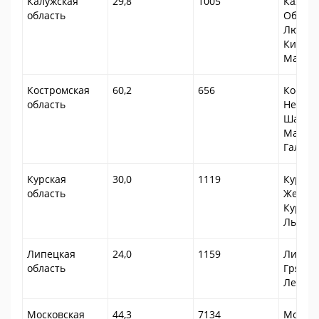
Калужская
29,8
1005
Калуга,
область
Обнинс
Людино
Киров,
Малоя
Костромская
60,2
656
Костро
область
Нерехт
Шарья,
Мантур
Галич
Курская
30,0
1119
Курск,
область
Железн
Курчат
Льгов,
Липецкая
24,0
1159
Липецк
область
Грязи, 
Лебед
Московская
44,3
7134
Москва