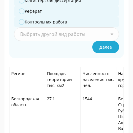
Магистерская диссертация
Реферат
Контрольная работа
Выбрать другой вид работы
Далее
Регион
Площадь
Численность
Наибо
территории
населения тыс.
крупн
тыс. км2
чел.
города
Белгородская
27,1
1544
Белгор
область
Стрый 
Губкин,
Шебеки
Алексе
Валуйк