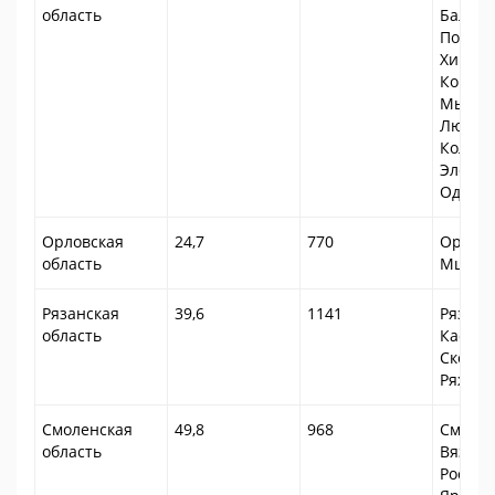
область
Балаши
Подоль
Химки,
Короле
Мыти
Любер
Коломн
Электр
Одинц
Орловская
24,7
770
Орел, 
область
Мценс
Рязанская
39,6
1141
Рязань
область
Касимо
Скопин
Ряжск
Смоленская
49,8
968
Смолен
область
Вязьма
Рослав