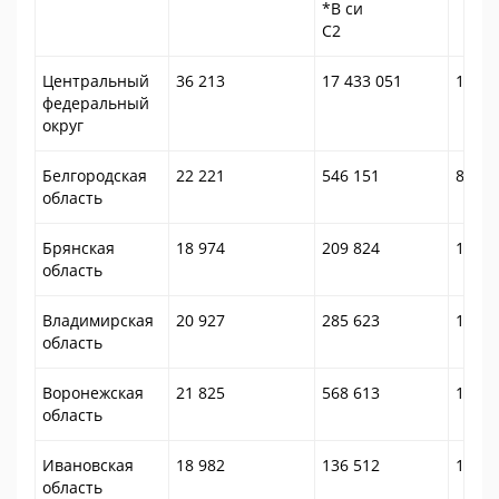
*В си
С2
Центральный
36 213
17 433 051
105,0
федеральный
округ
Белгородская
22 221
546 151
89,5
область
Брянская
18 974
209 824
123,3
область
Владимирская
20 927
285 623
100,2
область
Воронежская
21 825
568 613
113,9
область
Ивановская
18 982
136 512
102,9
область