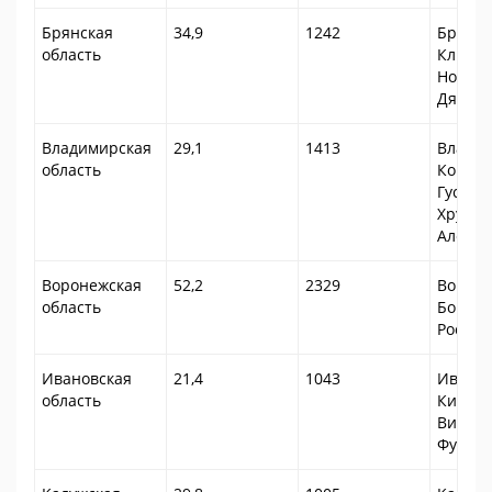
Брянская
34,9
1242
Брянск
область
Клинцы
Новозы
Дятько
Владимирская
29,1
1413
Владим
область
Ковров
Гусь-
Хруста
Алекса
Воронежская
52,2
2329
Вороне
область
Борисо
Россош
Ивановская
21,4
1043
Иванов
область
Кинешм
Вичуга
Фурма