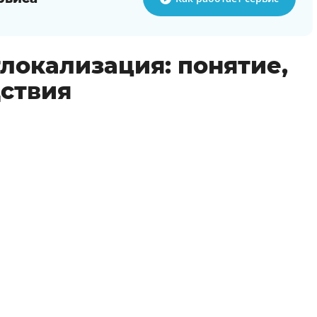
глокализация: понятие,
ствия