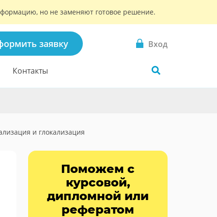
информацию, но не заменяют готовое решение.
формить заявку
Вход
Контакты
ализация и глокализация
Поможем с
курсовой,
дипломной или
рефератом