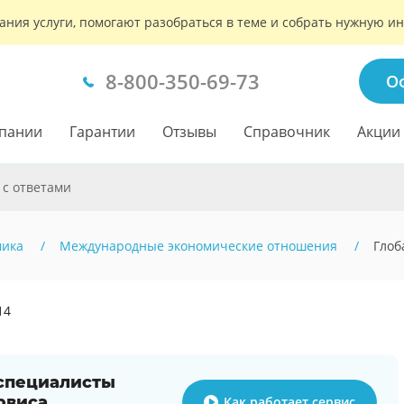
ания услуги, помогают разобраться в теме и собрать нужную 
8-800-350-69-73
О
пании
Гарантии
Отзывы
Справочник
Акции
 с ответами
мика
Международные экономические отношения
Глоб
14
 специалисты
рвиса
Как работает сервис