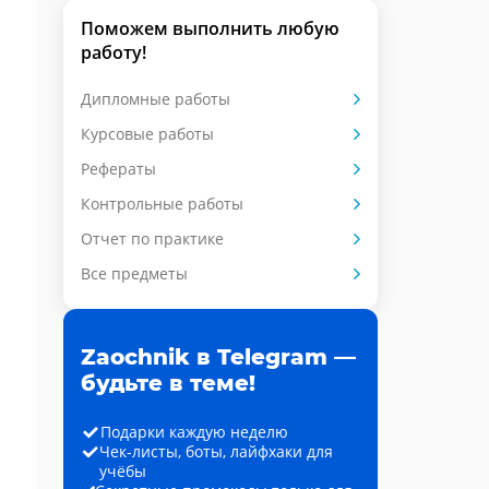
Поможем выполнить любую
работу!
Дипломные работы
Курсовые работы
Рефераты
Контрольные работы
Отчет по практике
Все предметы
Zaochnik в Telegram —
будьте в теме!
Подарки каждую неделю
Чек-листы, боты, лайфхаки для
учёбы