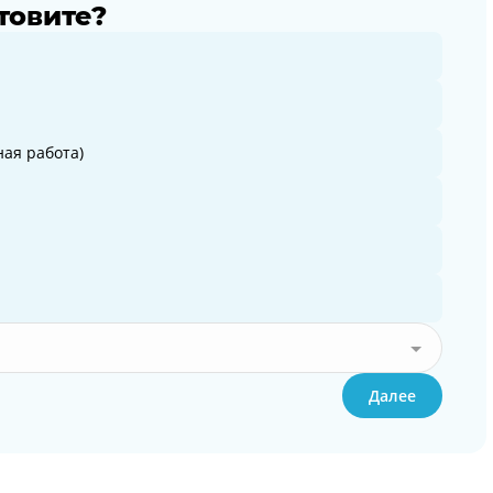
товите?
ая работа)
Далее