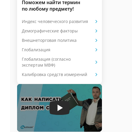
Поможем найти термин
по любому предмету!
Индекс человеческого развития
Демографические факторы
Внешнеторговая политика
Глобализация
Глобализация (согласно
экспертам МВФ)
Калибровка средств измерений