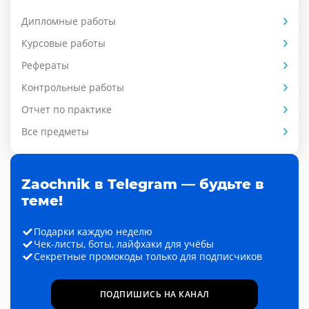
Дипломные работы
Курсовые работы
Рефераты
Контрольные работы
Отчет по практике
Все предметы
Zaochnik в Telegram — будьте в
теме!
Подарки каждую неделю
Чек-листы, боты, лайфхаки для учёбы
Секретные промокоды только для подписчиков
ПОДПИШИСЬ НА КАНАЛ