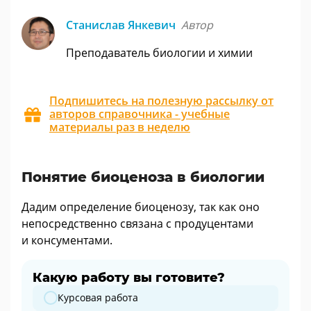
Станислав Янкевич
Автор
Преподаватель биологии и химии
Подпишитесь на полезную рассылку от
авторов справочника - учебные
материалы раз в неделю
Понятие биоценоза в биологии
Дадим определение биоценозу, так как оно
непосредственно связана с продуцентами
и консументами.
Какую работу вы готовите?
Какую работу вы готовите?
Курсовая работа