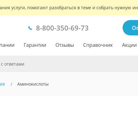
ания услуги, помогают разобраться в теме и собрать нужную 
8-800-350-69-73
О
пании
Гарантии
Отзывы
Справочник
Акции
 с ответами
ия
Аминокислоты