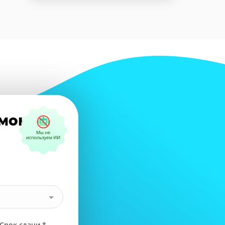
амому?
Срок сдачи *