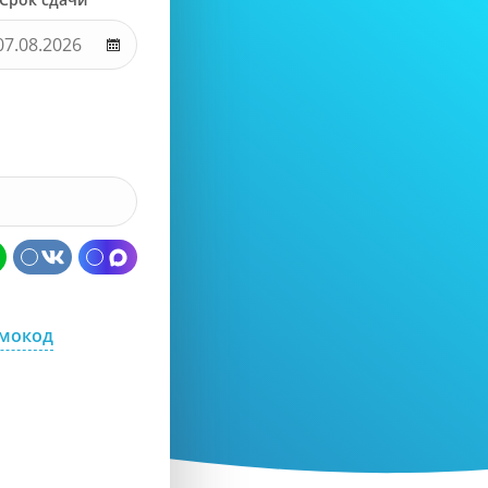
омокод