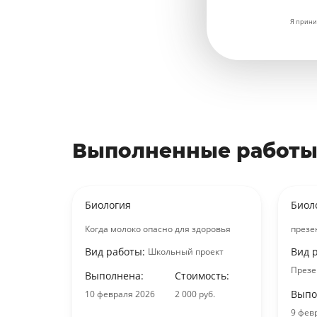
Я прини
Выполненные работы
Биология
Биол
анил
Когда молоко опасно для здоровья
презе
Вид работы:
Вид 
работа
Школьный проект
Презен
ость:
Выполнена:
Стоимость:
Выпо
уб.
10 февраля 2026
2 000 руб.
9 фев