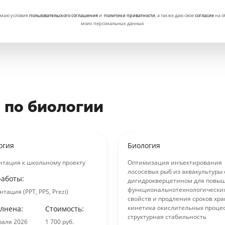
маю условия
пользовательского соглашения
и
политики приватности
, а также даю свое
согласие
на о
моих персональных данных
 по биологии
огия
Биология
нтация к школьному проекту
Оптимизация инъектирования
лососевых рыб из аквакультуры 
работы:
дигидрокверцетином для повы
функциональнотехнологически
тация (PPT, PPS, Prezi)
свойств и продления сроков хр
кинетика окислительных процес
лнена:
Стоимость:
структурная стабильность
раля 2026
1 700 руб.