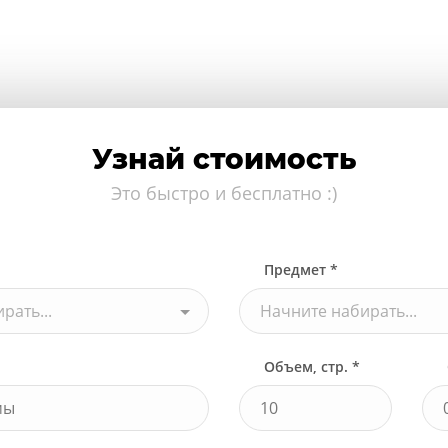
Узнай стоимость
Это быстро и бесплатно :)
Предмет *
рать...
Начните набирать...
Объем, стр. *