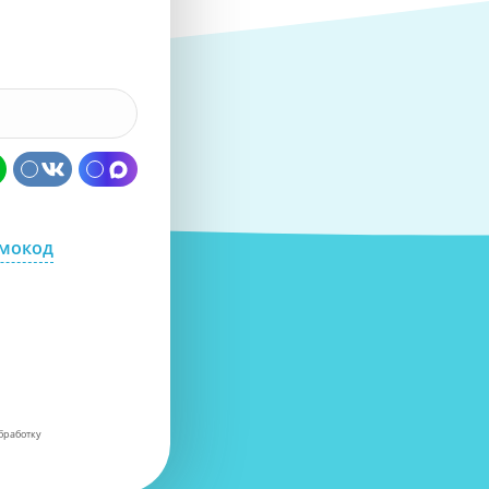
омокод
бработку