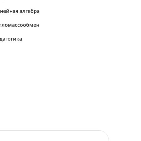
нейная алгебра
пломассообмен
дагогика