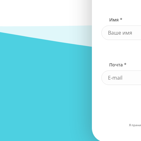
Имя *
Почта *
Я прини