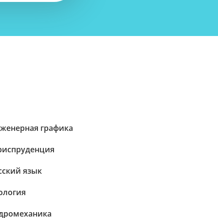
женерная графика
испруденция
сский язык
ология
дромеханика