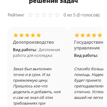
решения задач
Рейтинг
0
из 5 (
0
голосов)
Делопроизводство
Государственн
управление
Вид работы:
Дипломная
работа для колледжа
Вид работы:
Заказ был выполнен
Спасибо большое
точно и в срок. И за
помощь. Надеюсь
приемлемую цену.
будет принято
Пришлось кое-что
преподавателем 
доделать и добавить, ноя
отлично. Успехов
и сам не знал об этих
вашей не легкой 
требованиях при