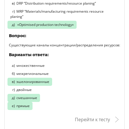
DRP “Distribution requirements/resource planing”
MRP “Materials/manufacturing requirements resource
planing”
«Optimised production technology»
Вопрос:
Существующие каналы концентрации/распределения ресурсов:
Варианты ответа:
множественные
межрегиональные
эшелонированные
двойные
смешанные
прямые
Перейти к тесту