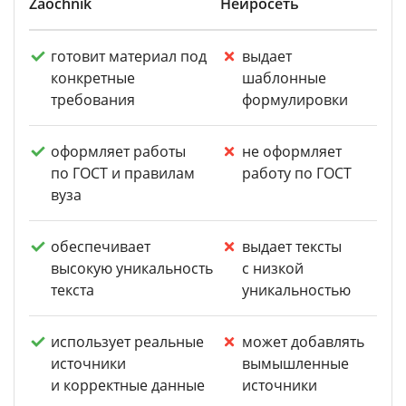
Zaochnik
Нейросеть
готовит материал под
выдает
конкретные
шаблонные
требования
формулировки
оформляет работы
не оформляет
по ГОСТ и правилам
работу по ГОСТ
вуза
обеспечивает
выдает тексты
высокую уникальность
с низкой
текста
уникальностью
использует реальные
может добавлять
источники
вымышленные
и корректные данные
источники