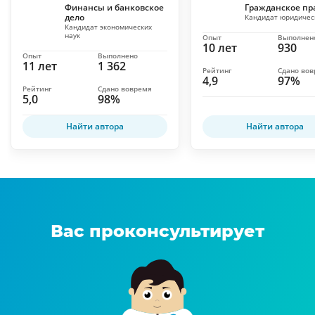
Финансы и банковское
Гражданское пр
дело
Кандидат юридичес
Кандидат экономических
наук
Опыт
Выполнен
10 лет
930
Опыт
Выполнено
11 лет
1 362
Рейтинг
Сдано во
4,9
97%
Рейтинг
Сдано вовремя
5,0
98%
Найти автора
Найти автора
Вас проконсультирует