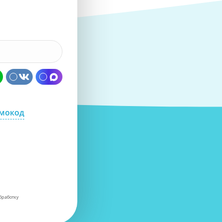
омокод
бработку