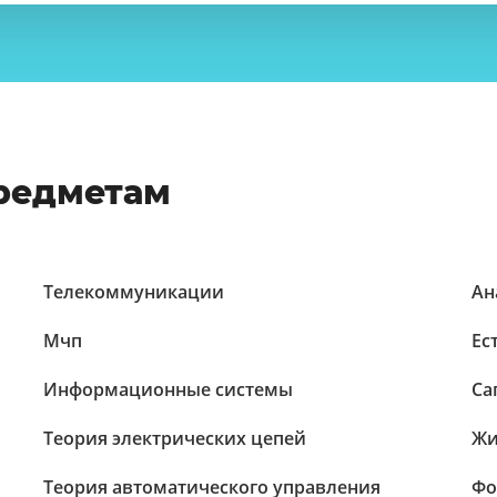
предметам
Телекоммуникации
Ан
Мчп
Ес
Информационные системы
Са
Теория электрических цепей
Жи
Теория автоматического управления
Фо