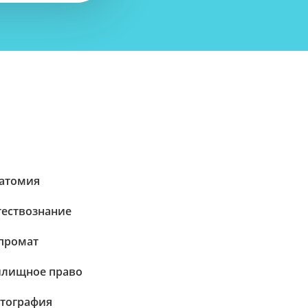
атомия
тествознание
промат
лищное право
тография