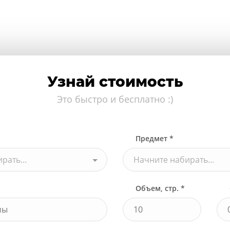
Узнай стоимость
Это быстро и бесплатно :)
Предмет *
рать...
Начните набирать...
Объем, стр. *