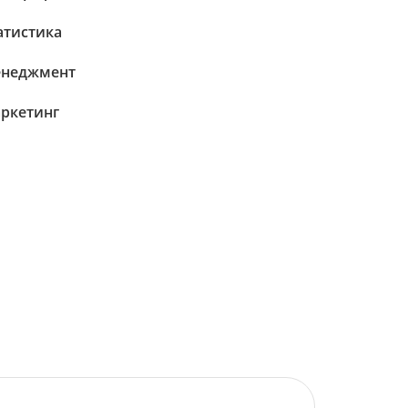
атистика
неджмент
ркетинг