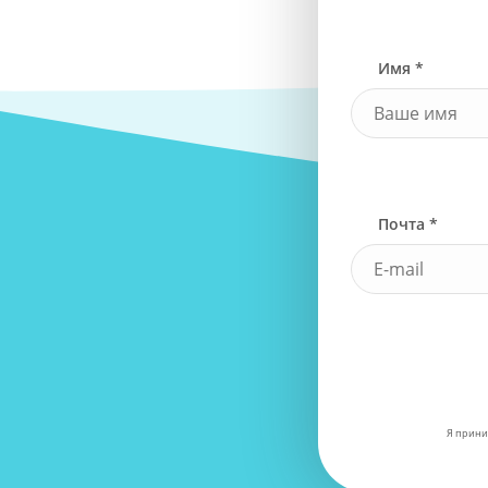
Имя *
Почта *
Я прини