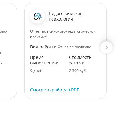
Педагогическая
психология
ово-
Отчет по психолого-педагогической
Выявлени
практике
финансов
Вид работы:
Вид раб
Отчёт по практике
е
Время
Стоимость
Время
ь
выполнения:
заказа:
выполне
9 дней
2 300 руб.
10 дней
Смотреть работу в PDF
Смотрет