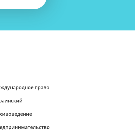
ждународное право
раинский
хивоведение
едпринимательство