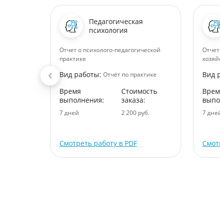
Педагогическая
психология
Отчет о психолого-педагогической
Отчет
кой
практике
хозяй
Вид работы:
Вид 
Отчёт по практике
ктике
Время
Стоимость
Врем
ость
выполнения:
заказа:
выпо
:
7 дней
2 200 руб.
7 дне
уб.
Смотреть работу в PDF
Смот