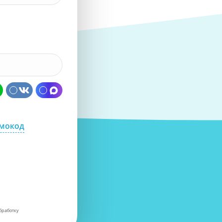
омокод
бработку