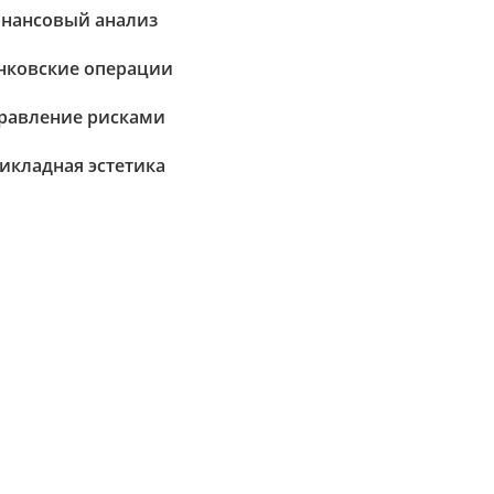
нансовый анализ
нковские операции
равление рисками
икладная эстетика