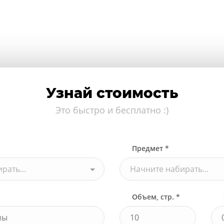
Узнай стоимость
Это быстро и бесплатно :)
Предмет *
рать...
Начните набирать...
Объем, стр. *