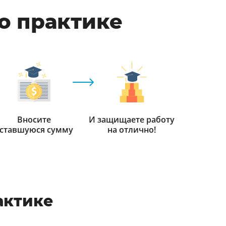
по практике
Вносите
И защищаете работу
ставшуюся сумму
на отлично!
актике