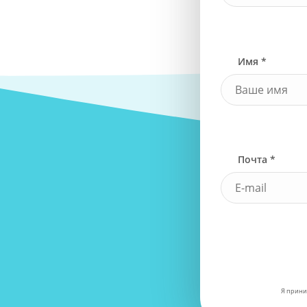
Имя *
Почта *
Я прини