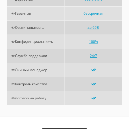
✏️Гарантия
бессрочная
✏️Оригинальность
до 95%
✏️Конфиденциальность
100%
✏️Служба поддержки
24/7
✏️Личный менеджер
✏️Контроль качества
✏️Договор на работу