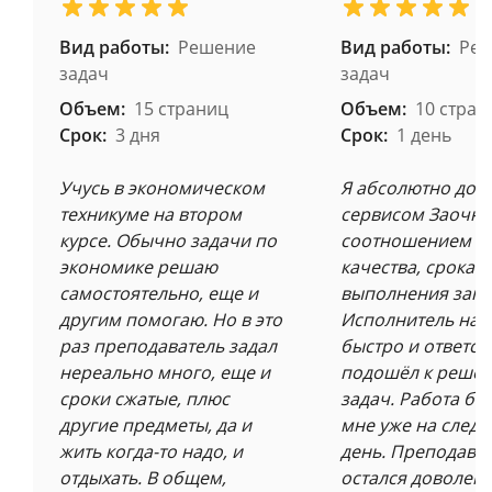
Вид работы:
Решение
Вид работы:
Ре
задач
задач
Объем:
15 страниц
Объем:
10 стран
Срок:
3 дня
Срок:
1 день
Учусь в экономическом
Я абсолютно дов
техникуме на втором
сервисом Заочни
курсе. Обычно задачи по
соотношением ц
экономике решаю
качества, срокам
самостоятельно, еще и
выполнения зака
другим помогаю. Но в это
Исполнитель на
раз преподаватель задал
быстро и ответст
нереально много, еще и
подошёл к реше
сроки сжатые, плюс
задач. Работа бы
другие предметы, да и
мне уже на след
жить когда-то надо, и
день. Преподава
отдыхать. В общем,
остался доволен