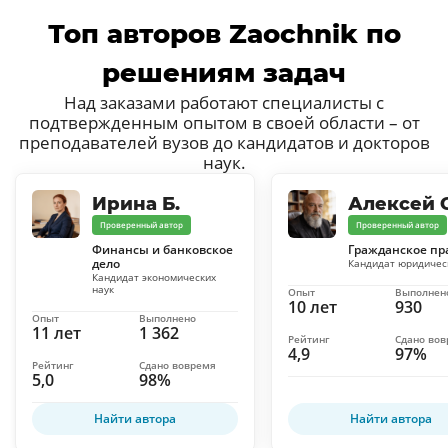
Топ авторов Zaochnik по
решениям задач
Над заказами работают специалисты с
подтвержденным опытом в своей области – от
преподавателей вузов до кандидатов и докторов
наук.
Ирина Б.
Алексей С
Проверенный автор
Проверенный автор
Финансы и банковское
Гражданское пр
дело
Кандидат юридичес
Кандидат экономических
наук
Опыт
Выполнен
10 лет
930
Опыт
Выполнено
11 лет
1 362
Рейтинг
Сдано во
4,9
97%
Рейтинг
Сдано вовремя
5,0
98%
Найти автора
Найти автора