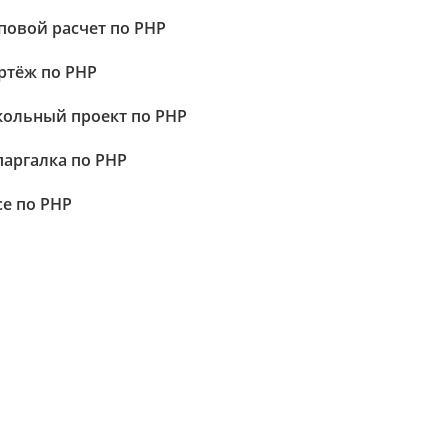
повой расчет по PHP
ртёж по PHP
ольный проект по PHP
аргалка по PHP
се по PHP