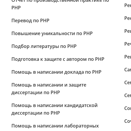
Отчет по производственной практике по
Ре
PHP
Ре
Перевод по PHP
Ре
Повышение уникальности по PHP
Ре
Подбор литературы по PHP
Ре
Подготовка к защите с автором по PHP
Са
Помощь в написании доклада по PHP
Се
Помощь в написании и защите
диссертации по PHP
Се
Помощь в написании кандидатской
Со
диссертации по PHP
Со
Помощь в написании лабораторных