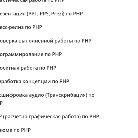
актическая работа по PHP
езентация (PPT, PPS, Prezi) по PHP
есс-релиз по PHP
оверка выполненной работы по PHP
ограммирование по PHP
оектная работа по PHP
зработка концепции по PHP
сшифровка аудио (Транскрибация) по
P
Р (расчетно-графическая работа) по PHP
зюме по PHP