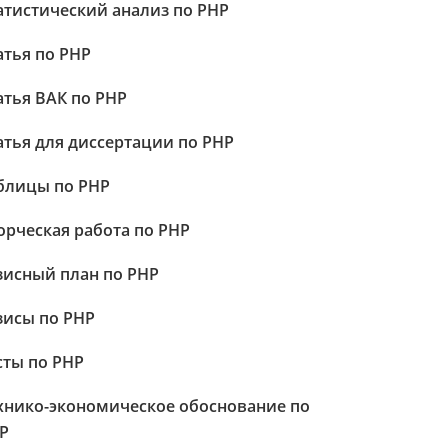
атистический анализ по PHP
атья по PHP
атья ВАК по PHP
атья для диссертации по PHP
блицы по PHP
орческая работа по PHP
зисный план по PHP
зисы по PHP
сты по PHP
хнико-экономическое обоснование по
P