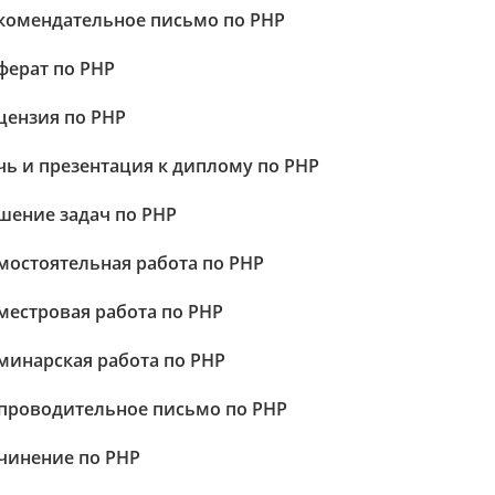
комендательное письмо по PHP
ферат по PHP
цензия по PHP
чь и презентация к диплому по PHP
шение задач по PHP
мостоятельная работа по PHP
местровая работа по PHP
минарская работа по PHP
проводительное письмо по PHP
чинение по PHP