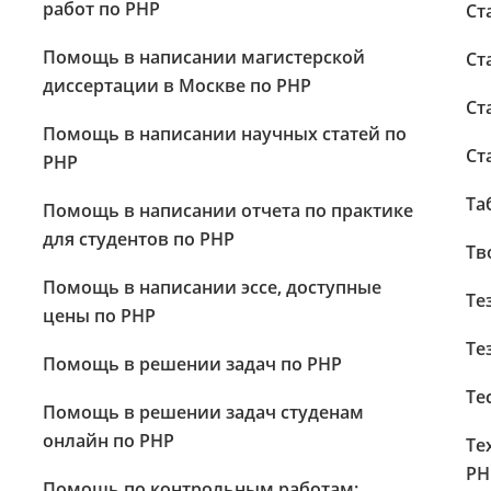
работ по PHP
Ст
Помощь в написании магистерской
Ст
диссертации в Москве по PHP
Ст
Помощь в написании научных статей по
Ст
PHP
Та
Помощь в написании отчета по практике
для студентов по PHP
Тв
Помощь в написании эссе, доступные
Те
цены по PHP
Те
Помощь в решении задач по PHP
Те
Помощь в решении задач студенам
онлайн по PHP
Те
PH
Помощь по контрольным работам: