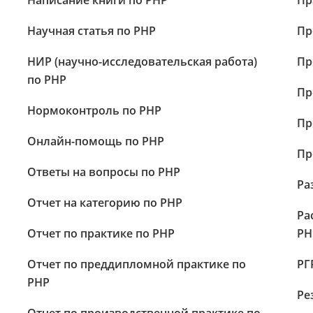
Написание книги по PHP
Пр
Научная статья по PHP
Пр
НИР (научно-исследовательская работа)
Пр
по PHP
Пр
Нормоконтроль по PHP
Пр
Онлайн-помощь по PHP
Пр
Ответы на вопросы по PHP
Ра
Отчет на категорию по PHP
Ра
Отчет по практике по PHP
PH
Отчет по преддипломной практике по
РГ
PHP
Ре