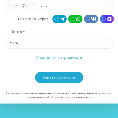
+7
Связаться через
Почта *
У меня есть промокод
Узнать стоимость
Я принимаю условия
пользовательского соглашения
и
политики приватности
, а также даю
свое
согласие
на обработку моих персональных данных