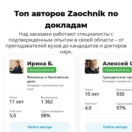
Топ авторов Zaochnik по
докладам
Над заказами работают специалисты с
подтвержденным опытом в своей области – от
преподавателей вузов до кандидатов и докторов
наук.
Ирина Б.
Алексей С
Проверенный автор
Проверенный автор
Финансы и банковское
Гражданское пр
дело
Кандидат юридичес
Кандидат экономических
наук
Опыт
Выполнен
10 лет
930
Опыт
Выполнено
11 лет
1 362
Рейтинг
Сдано во
4,9
97%
Рейтинг
Сдано вовремя
5,0
98%
Найти автора
Найти автора