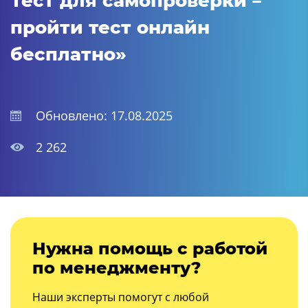
Тест для самопроверки –
пройти тест онлайн
бесплатно»
Обновлено: 17.08.2025
2 262
Нужна помощь с работой
по менеджменту?
Наши эксперты помогут с любой