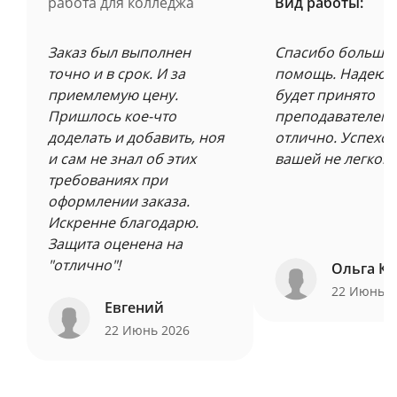
работа для колледжа
Вид работы:
Заказ был выполнен
Спасибо большое
точно и в срок. И за
помощь. Надеюсь
приемлемую цену.
будет принято
Пришлось кое-что
преподавателем 
доделать и добавить, ноя
отлично. Успехов
и сам не знал об этих
вашей не легкой 
требованиях при
оформлении заказа.
Искренне благодарю.
Защита оценена на
"отлично"!
Ольга Ку
22 Июнь 
Евгений
22 Июнь 2026