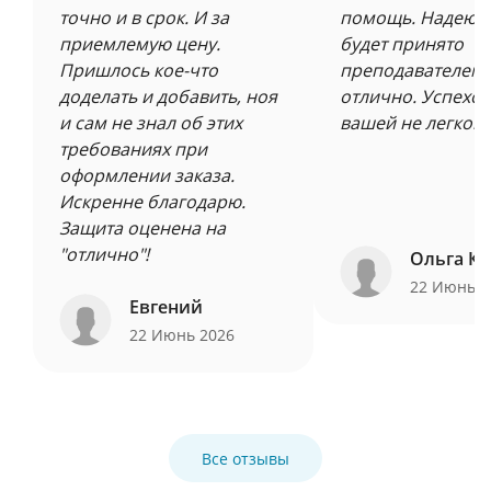
точно и в срок. И за
помощь. Надеюсь
приемлемую цену.
будет принято
Пришлось кое-что
преподавателем 
доделать и добавить, ноя
отлично. Успехов
и сам не знал об этих
вашей не легкой 
требованиях при
оформлении заказа.
Искренне благодарю.
Защита оценена на
"отлично"!
Ольга Ку
22 Июнь 
Евгений
22 Июнь 2026
Все отзывы