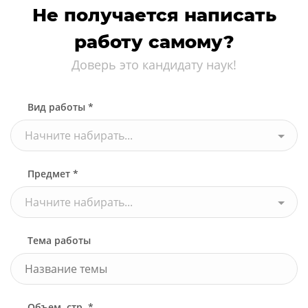
Не получается написать
работу самому?
Доверь это кандидату наук!
Вид работы *
Начните набирать...
Предмет *
Начните набирать...
Тема работы
Объем, стр. *