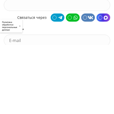
Связаться через
Политика
обработки
×
персональных
Почта *
данных
У меня есть промокод
Узнать стоимость
Я принимаю условия
пользовательского соглашения
и
политики приватности
, а также даю
свое
согласие
на обработку моих персональных данных