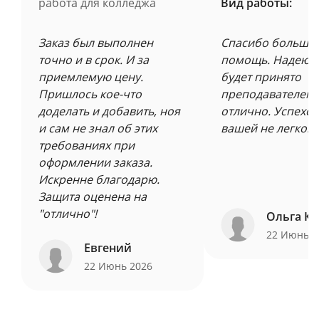
работа для колледжа
Вид работы:
Заказ был выполнен
Спасибо большое
точно и в срок. И за
помощь. Надеюсь
приемлемую цену.
будет принято
Пришлось кое-что
преподавателем 
доделать и добавить, ноя
отлично. Успехов
и сам не знал об этих
вашей не легкой 
требованиях при
оформлении заказа.
Искренне благодарю.
Защита оценена на
"отлично"!
Ольга Ку
22 Июнь 
Евгений
22 Июнь 2026