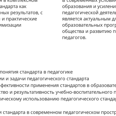
я в комплексном
В современных услови
андарта как
образования и усилени
ых результатов, с
педагогической деятел
 и практические
является актуальным д
тимизации
образовательных прог
общества и развитию 
педагогов.
понятия стандарта в педагогике
и и задачи педагогического стандарта
фективности применения стандартов в образоват
ство и результативность учебно-воспитательного 
тическому использованию педагогического станда
 стандарта в современном педагогическом прост