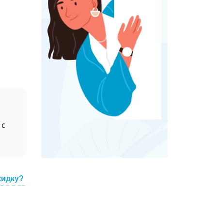
 с
кидку?