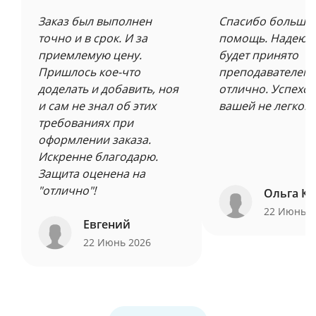
Заказ был выполнен
Спасибо большое
точно и в срок. И за
помощь. Надеюсь
приемлемую цену.
будет принято
Пришлось кое-что
преподавателем 
доделать и добавить, ноя
отлично. Успехов
и сам не знал об этих
вашей не легкой 
требованиях при
оформлении заказа.
Искренне благодарю.
Защита оценена на
"отлично"!
Ольга Ку
22 Июнь 
Евгений
22 Июнь 2026