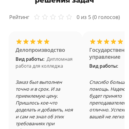
решения задач
Рейтинг
0
из 5 (
0
голосов)
Делопроизводство
Государственн
управление
Вид работы:
Дипломная
работа для колледжа
Вид работы:
Заказ был выполнен
Спасибо большое
точно и в срок. И за
помощь. Надеюсь
приемлемую цену.
будет принято
Пришлось кое-что
преподавателем 
доделать и добавить, ноя
отлично. Успехов
и сам не знал об этих
вашей не легкой 
требованиях при