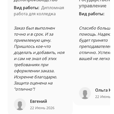
управление
Вид работы:
Дипломная
работа для колледжа
Вид работы:
Заказ был выполнен
Спасибо большое
точно и в срок. И за
помощь. Надеюсь
приемлемую цену.
будет принято
Пришлось кое-что
преподавателем 
доделать и добавить, ноя
отлично. Успехов
и сам не знал об этих
вашей не легкой 
требованиях при
оформлении заказа.
Искренне благодарю.
Защита оценена на
"отлично"!
Ольга Ку
22 Июнь 
Евгений
22 Июнь 2026