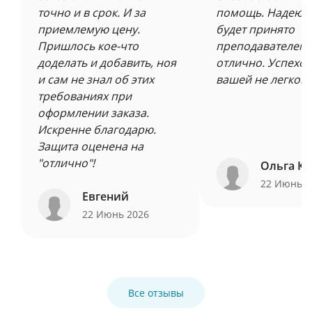
точно и в срок. И за
помощь. Надеюсь
приемлемую цену.
будет принято
Пришлось кое-что
преподавателем 
доделать и добавить, ноя
отлично. Успехов
и сам не знал об этих
вашей не легкой 
требованиях при
оформлении заказа.
Искренне благодарю.
Защита оценена на
"отлично"!
Ольга Ку
22 Июнь 
Евгений
22 Июнь 2026
Все отзывы