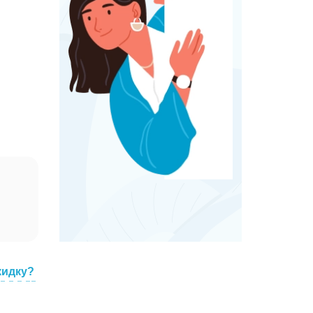
кидку?