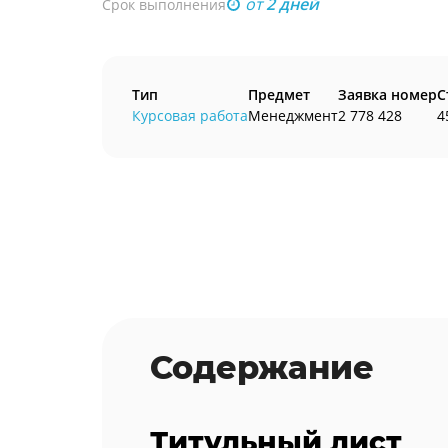
от
2 дней
Срок выполнения
Тип
Предмет
Заявка номер
С
Курсовая работа
Менеджмент
2 778 428
4
Содержание
Титульный лист