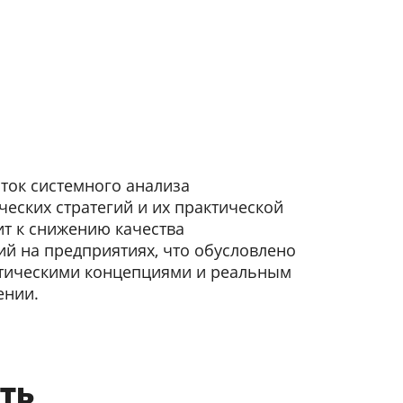
ток системного анализа
еских стратегий и их практической
т к снижению качества
й на предприятиях, что обусловлено
тическими концепциями и реальным
ении.
ть