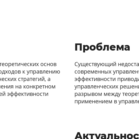
Проблема
теоретических основ
Существующий недоста
одходов к управлению
современных управленч
ских стратегий, а
эффективности приводи
нения на конкретном
управленческих решени
ей эффективности
разрывом между теоре
применением в управл
Актуальнос