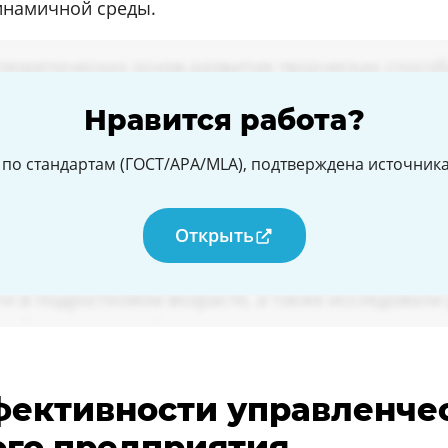
инамичной среды.
Нравится работа?
по стандартам (ГОСТ/APA/MLA), подтверждена источникам
Открыть
ффективности управленче
ого предприятия