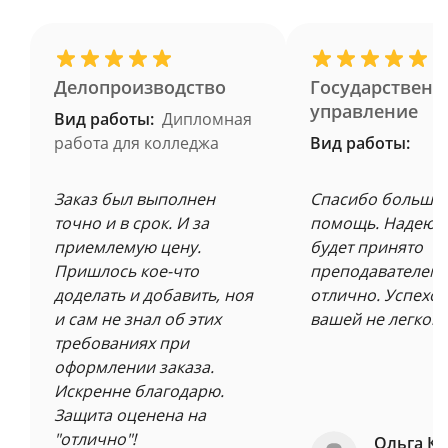
Делопроизводство
Государственн
управление
Вид работы:
Дипломная
работа для колледжа
Вид работы:
Заказ был выполнен
Спасибо большое
точно и в срок. И за
помощь. Надеюсь
приемлемую цену.
будет принято
Пришлось кое-что
преподавателем 
доделать и добавить, ноя
отлично. Успехов
и сам не знал об этих
вашей не легкой 
требованиях при
оформлении заказа.
Искренне благодарю.
Защита оценена на
"отлично"!
Ольга Ку