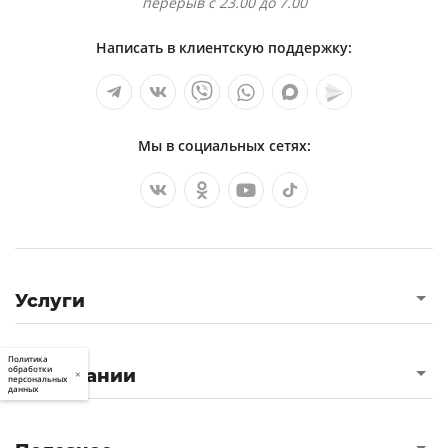
перерыв с 23.00 до 7.00
Написать в клиентскую поддержку:
Мы в социальных сетях:
Услуги
Политика
обработки
О компании
×
персональных
данных