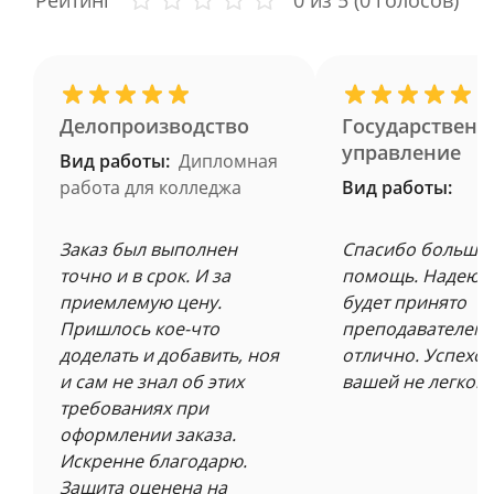
Рейтинг
0
из 5 (
0
голосов)
Делопроизводство
Государственн
управление
Вид работы:
Дипломная
работа для колледжа
Вид работы:
Заказ был выполнен
Спасибо большое
точно и в срок. И за
помощь. Надеюсь
приемлемую цену.
будет принято
Пришлось кое-что
преподавателем 
доделать и добавить, ноя
отлично. Успехов
и сам не знал об этих
вашей не легкой 
требованиях при
оформлении заказа.
Искренне благодарю.
Защита оценена на