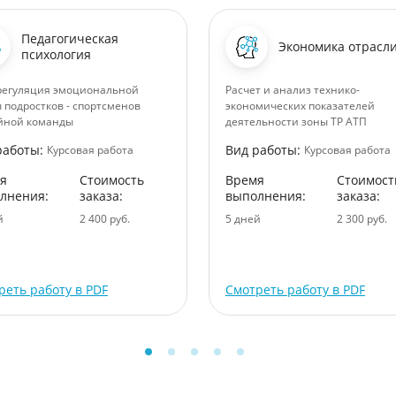
Педагогическая
Экономика отрасл
психология
егуляция эмоциональной
Расчет и анализ технико-
 подростков - спортсменов
экономических показателей
йной команды
деятельности зоны ТР АТП
работы:
Вид работы:
Курсовая работа
Курсовая работа
я
Стоимость
Время
Стоимост
лнения:
заказа:
выполнения:
заказа:
й
2 400 руб.
5 дней
2 300 руб.
реть работу в PDF
Смотреть работу в PDF