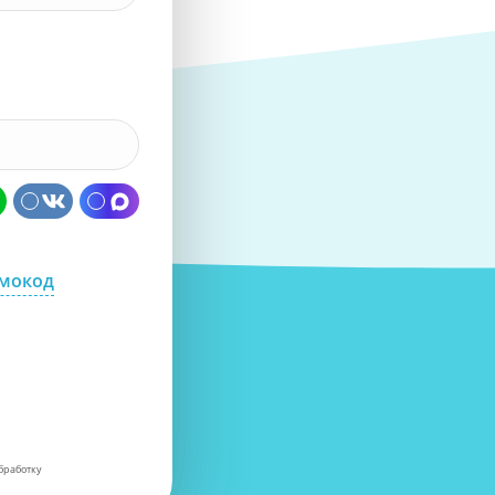
омокод
бработку