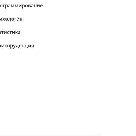
ограммирование
ихология
атистика
испруденция