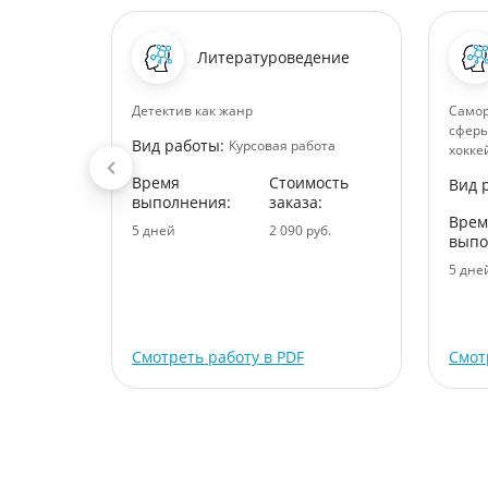
Литературоведение
щества
Детектив как жанр
Самор
сферы
Вид работы:
ота
Курсовая работа
хокке
ость
Время
Стоимость
Вид 
:
выполнения:
заказа:
Врем
уб.
5 дней
2 090 руб.
выпо
5 дне
Смотреть работу в PDF
Смот