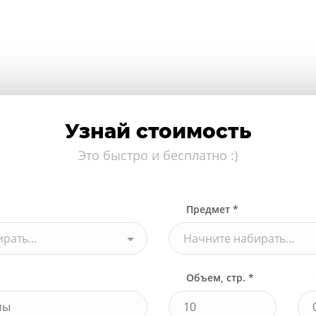
Узнай стоимость
Это быстро и бесплатно :)
Предмет *
рать...
Начните набирать...
Объем, стр. *