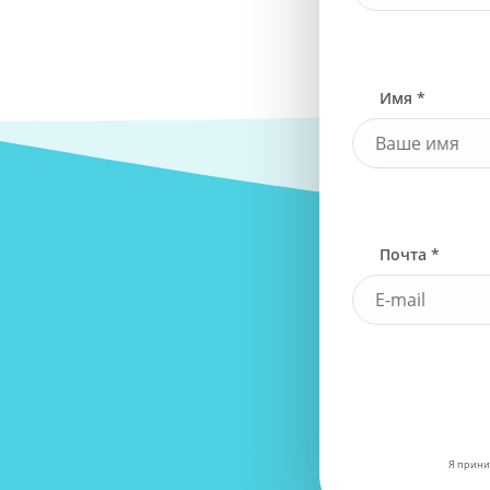
Имя *
Почта *
Я прини