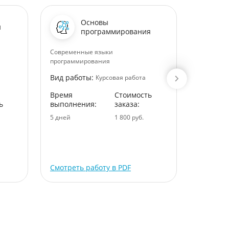
Основы
и
программирования
Современные языки
Основные
программирования
предприя
Вид работы:
Вид раб
Курсовая работа
Время
Стоимость
Время
ь
выполнения:
заказа:
выполне
5 дней
1 800 руб.
5 дней
Смотреть работу в PDF
Смотрет