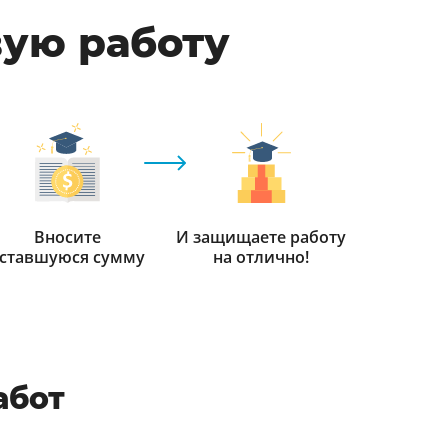
вую работу
Вносите
И защищаете работу
ставшуюся сумму
на отлично!
абот