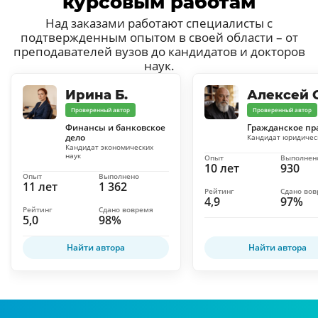
курсовым работам
Над заказами работают специалисты с
подтвержденным опытом в своей области – от
преподавателей вузов до кандидатов и докторов
наук.
Ирина Б.
Алексей С
Проверенный автор
Проверенный автор
Финансы и банковское
Гражданское пр
дело
Кандидат юридичес
Кандидат экономических
наук
Опыт
Выполнен
10 лет
930
Опыт
Выполнено
11 лет
1 362
Рейтинг
Сдано во
4,9
97%
Рейтинг
Сдано вовремя
5,0
98%
Найти автора
Найти автора