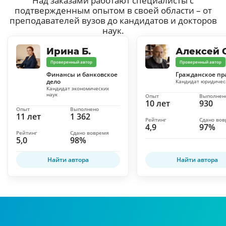
Над заказами работают специалисты с
подтвержденным опытом в своей области – от
преподавателей вузов до кандидатов и докторов
наук.
Ирина Б.
Алексей С
Проверенный автор
Проверенный автор
Финансы и банковское
Гражданское пр
дело
Кандидат юридичес
Кандидат экономических
наук
Опыт
Выполнен
10 лет
930
Опыт
Выполнено
11 лет
1 362
Рейтинг
Сдано во
4,9
97%
Рейтинг
Сдано вовремя
5,0
98%
Найти автора
Найти автора