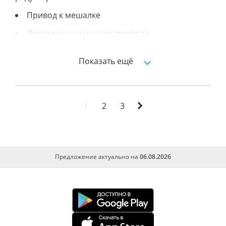
Привод к мешалке
Детали машин расчет привода
Рычажные механизмы
Показать ещё
Определение реакций опор составной
конструкции система трех тел. задание с4, стр.
28, вариант 1
1
2
3
Курсовая работа.механика
Планирование производных процессов и
определение состава мтп на весенний период
Предложение актуально на
06.08.2026
с разработкой операционной...
Планирование ремонтно обслуживающих
воздействий мтп хозяйства с разработкой
технологической планировки. заказ: 779572
Механический привод общего назначения