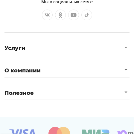
заказ: 706744
Мы в социальных сетях:
Проектирование моечного участка
Разработка системы охраны периметра
интегрированной системы безопасности
аэропорта
Услуги
Рассчитать подвес гибкой нити,расчёт
болтового соединения.
Шламовый насос
О компании
Крышка подшипника ведущего вала кпп
Тема механика и ее модели. дисциплина
Полезное
математическое и имитационное
моделирование .
Методы решения научно-технических
задач в строительстве
Курсовая по судомеханике