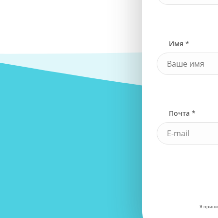
Имя *
Почта *
Я прини