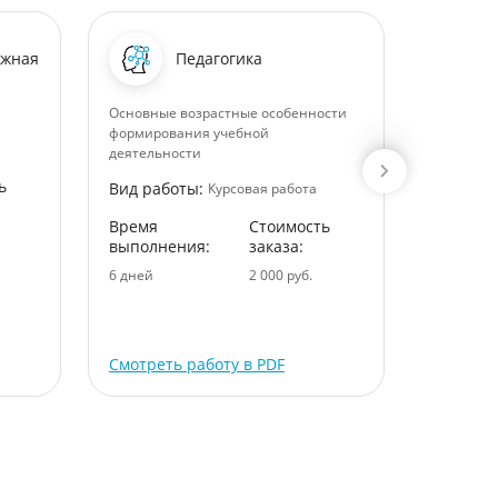
ежная
Педагогика
Основные возрастные особенности
Современ
формирования учебной
программ
деятельности
Вид раб
ь
Вид работы:
Курсовая работа
Время
Время
Стоимость
выполне
выполнения:
заказа:
5 дней
6 дней
2 000 руб.
Смотреть работу в PDF
Смотрет