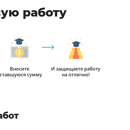
вую работу
Вносите
И защищаете работу
ставшуюся сумму
на отлично!
абот