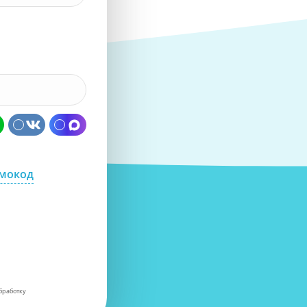
омокод
бработку