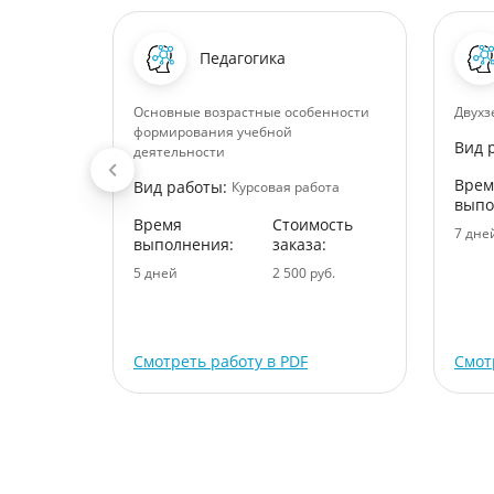
Педагогика
щества
Основные возрастные особенности
Двухз
формирования учебной
Вид 
ота
деятельности
ость
Врем
Вид работы:
Курсовая работа
:
выпо
Время
Стоимость
уб.
7 дне
выполнения:
заказа:
5 дней
2 500 руб.
Смотреть работу в PDF
Смот