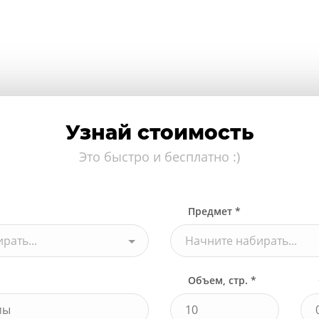
Узнай стоимость
Это быстро и бесплатно :)
Предмет *
рать...
Начните набирать...
Объем, стр. *