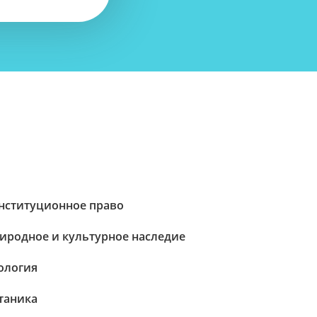
нституционное право
иродное и культурное наследие
ология
таника