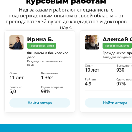
курсовым работам
Над заказами работают специалисты с
подтвержденным опытом в своей области – от
преподавателей вузов до кандидатов и докторов
наук.
Ирина Б.
Алексей С
Проверенный автор
Проверенный автор
Финансы и банковское
Гражданское пр
дело
Кандидат юридичес
Кандидат экономических
наук
Опыт
Выполнен
10 лет
930
Опыт
Выполнено
11 лет
1 362
Рейтинг
Сдано во
4,9
97%
Рейтинг
Сдано вовремя
5,0
98%
Найти автора
Найти автора